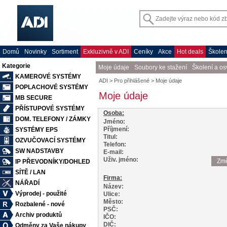
Domů
Novinky
Sortiment
Exkluzivně v ADI
Ceníky
Akce
Hot deals
Školen
Kategorie
Moje údaje
Soubory ke stažení
Školení a o
KAMEROVÉ SYSTÉMY
POPLACHOVÉ SYSTÉMY
MB SECURE
PŘÍSTUPOVÉ SYSTÉMY
DOM. TELEFONY / ZÁMKY
SYSTÉMY EPS
OZVUČOVACÍ SYSTÉMY
SW NADSTAVBY
IP PŘEVODNÍKY/DOHLED
SÍTĚ / LAN
NÁŘADÍ
Výprodej - použité
Rozbalené - nové
Archiv produktů
Odměny za Vaše nákupy