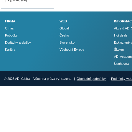
Výprodej (86)
FIRMA
WEB
INFORMAC
O nás
Globální
Akce & ADI 
Pobočky
Česko
Hot deals
Dodávky a služby
Slovensko
Exkluzivně 
Kariéra
Východní Evropa
Školení
ADI Academ
Úschovna
© 2026 ADI Global - Všechna práva vyhrazena. |
Obchodní podmínky
|
Podmínky we