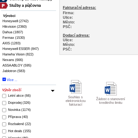
Služby a půjčovna
Výrobci
Honeywell (2742)
Hikvision (2360)
Dahua (1807)
Fermax (1530)
AXIS (1283)
Honeywell ESSER (847)
Hanwha Vision (822)
Nexans (666)
ASSA ABLOY (595)
Jablotron (583)
Více ...
Výběr zboží
Letní akce (66)
Souhlas s
Žádost o stanovení
elektronickou
Doprodej (326)
kreditního limitu
fakturací
Novinka (1174)
Příprava (40)
Rozbalené (22)
Hot deals (155)