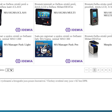
ál se čtečkou otisků prstů a
Biometr.terminál se čtečkou otisků prstů,
Biometr.čtečka otisku prst
tečkou karet iCLASS
dotyk.LCD a čtečkou Mifare/DESFire
prostředí, dotyk.LCD, čt.
MA SIGMA ICLASS
MA SIGMA MULTI
MA SI
MULTI
raci a správu otisků se čtečkami
Sada pro registraci a správu otisků se čtečkami
Biometr.čtečka otisků prstů
a, snímač MSO 1300
řady MA Sigma, snímač MSO 300
Mifare/DESFire
MA Manager Pack Light
MA Manager Pack Pro
Morph
ránku:
<<
<
1
2
3
4
5
vyobrazení a fotografie jsou pouze ilustrativní. Všechny uvedené ceny jsou v Kč bez DPH.