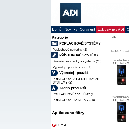
Domů
Novinky
Sortiment
Exkluzivně v ADI
C
ADI
Kategorie
POPLACHOVÉ SYSTÉMY
Poplachové ústředny (1)
Produktů na str
PŘÍSTUPOVÉ SYSTÉMY
Biometrická čt
Biometrické čtečky a systémy (23)
LCD, čtečka M
Výprodej - použité zboží (1)
Výprodej - použité
PŘÍSTUPOVÉ A IDENTIFIKAČNÍ
SYSTÉMY (2)
Archiv produktů
POPLACHOVÉ SYSTÉMY (1)
Biometrická čt
PŘÍSTUPOVÉ SYSTÉMY (29)
LCD, čtečka M
Aplikované filtry
IDEMIA