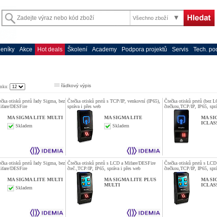
Všechno zboží
eníky
Akce
Hot deals
Školení
Academy
Podpora projektů
Servis
Tech. po
řádkový výpis
ánku:
ečka otisků prstů řady Sigma, bez
Čtečka otisků prstů s TCP/IP, venkovní (IP65),
Čtečka otisků prstů (bez
ifare/DESFire
správa i přes web
čtečkou,TCP/IP, IP65, sprá
MA SIGMA LITE MULTI
MA SIGMA LITE
MA SI
ICLAS
Skladem
Skladem
ečka otisků prstů řady Sigma, bez
Čtečka otisků prstů s LCD a Mifare/DESFire
Čtečka otisků prstů s LC
ifare/DESFire
čteč.,TCP/IP, IP65, správa i přes web
čtečkou,TCP/IP, IP65, sprá
MA SIGMA LITE MULTI
MA SIGMA LITE PLUS
MA SI
MULTI
ICLAS
Skladem