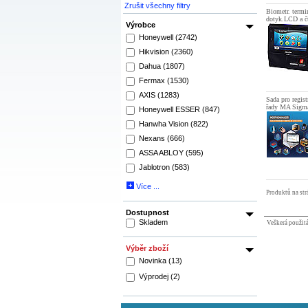
Zrušit všechny filtry
Biometr. termin
dotyk.LCD a č
Výrobce
Honeywell (2742)
Hikvision (2360)
Dahua (1807)
Fermax (1530)
AXIS (1283)
Sada pro regist
řady MA Sigm
Honeywell ESSER (847)
Hanwha Vision (822)
Nexans (666)
ASSA ABLOY (595)
Jablotron (583)
Více ...
Produktů na st
Dostupnost
Skladem
Veškerá použitá 
Výběr zboží
Novinka (13)
Výprodej (2)