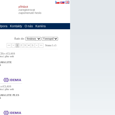
přihlásit
zaregistrovat
zapomenuté heslo
dpora
Kontakty
O nás
Kariéra
Řadit dle:
<<
<
1
2
3
4
5
>
>>
Strana 1 z 5
 LCD) s iCLASS
va i přes web
GMA LITE
S
D a iCLASS
va i přes web
GMA LITE PLUS
S