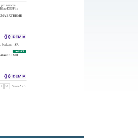
ů pro náročná
Mifare/DESFire
GMA EXTREME
, bezkont., SP,
oWave SP MD
>
>>
Strana 1 z 5